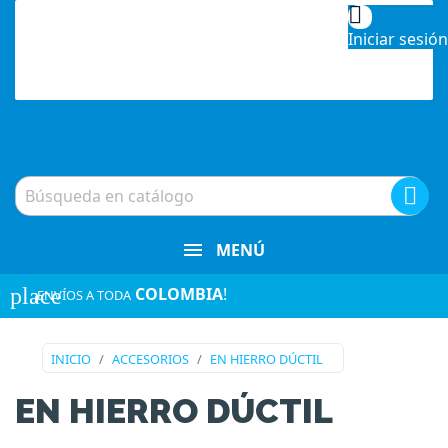

Iniciar sesión

MENÚ
place
COLOMBIA
!
¡ENVÍOS A TODA
INICIO
ACCESORIOS
EN HIERRO DÚCTIL
EN HIERRO DÚCTIL