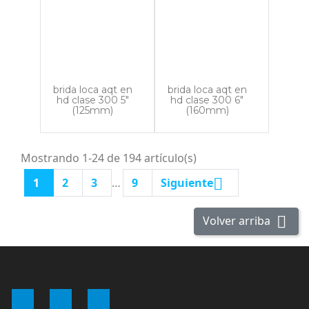
brida loca aqt en
brida loca aqt en
hd clase 300 5"
hd clase 300 6"
(125mm)
(160mm)
Mostrando 1-24 de 194 artículo(s)

1
2
3
…
9
Siguiente

Volver arriba
WWWWWWWW
Facebook
YouTube
Instagram