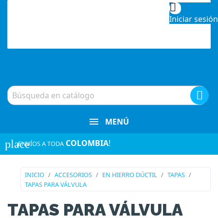

Iniciar sesión

MENÚ
place
COLOMBIA
!
¡ENVÍOS A TODA
INICIO
ACCESORIOS
EN HIERRO DÚCTIL
TAPAS
TAPAS PARA VÁLVULA
TAPAS PARA VÁLVULA