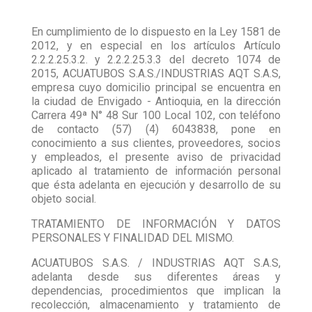
En cumplimiento de lo dispuesto en la Ley 1581 de
2012, y en especial en los artículos Artículo
2.2.2.25.3.2. y 2.2.2.25.3.3 del decreto 1074 de
2015, ACUATUBOS S.A.S./INDUSTRIAS AQT S.A.S,
empresa cuyo domicilio principal se encuentra en
la ciudad de Envigado - Antioquia, en la dirección
Carrera 49ª N° 48 Sur 100 Local 102, con teléfono
de contacto (57) (4) 6043838, pone en
conocimiento a sus clientes, proveedores, socios
y empleados, el presente aviso de privacidad
aplicado al tratamiento de información personal
que ésta adelanta en ejecución y desarrollo de su
objeto social.
TRATAMIENTO DE INFORMACIÓN Y DATOS
PERSONALES Y FINALIDAD DEL MISMO.
ACUATUBOS S.A.S. / INDUSTRIAS AQT S.A.S,
adelanta desde sus diferentes áreas y
dependencias, procedimientos que implican la
recolección, almacenamiento y tratamiento de