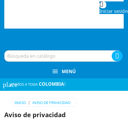

Iniciar sesión

MENÚ
place
COLOMBIA
!
¡ENVÍOS A TODA
INICIO
AVISO DE PRIVACIDAD
Aviso de privacidad