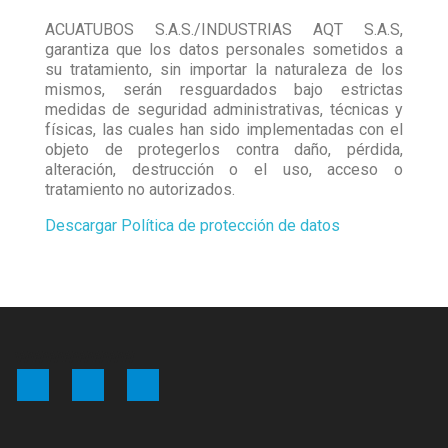
ACUATUBOS S.A.S./INDUSTRIAS AQT S.A.S,
garantiza que los datos personales sometidos a
su tratamiento, sin importar la naturaleza de los
mismos, serán resguardados bajo estrictas
medidas de seguridad administrativas, técnicas y
físicas, las cuales han sido implementadas con el
objeto de protegerlos contra daño, pérdida,
alteración, destrucción o el uso, acceso o
tratamiento no autorizados.
Descargar Política de protección de datos
WWWWWWWW
Facebook
YouTube
Instagram