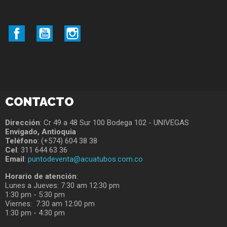
WWWWWWWW
Facebook
YouTube
Instagram
AAAAAAAAAAAA
FOOOOOOOOTER
CONTACTO
Dirección
: Cr 49 a 48 Sur 100 Bodega 102 - UNIVEGAS
Envigado, Antioquia
Teléfono
: (+574) 604 38 38
Cel
: 311 644 63 36
Email
:
puntodeventa@acuatubos.com.co
Horario de atención
:
Lunes a Jueves: 7:30 am 12:30 pm
1:30 pm - 5:30 pm
Viernes: 7:30 am 12:00 pm
1:30 pm - 4:30 pm