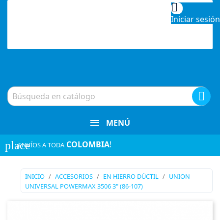

Iniciar sesión

MENÚ
place
COLOMBIA
!
¡ENVÍOS A TODA
INICIO
ACCESORIOS
EN HIERRO DÚCTIL
UNION
UNIVERSAL POWERMAX 3506 3" (86-107)