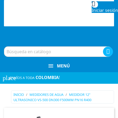

Iniciar sesión

MENÚ
place
COLOMBIA
!
¡ENVÍOS A TODA
INICIO
MEDIDORES DE AGUA
MEDIDOR 12"
ULTRASONICO VS-500 DN300 F500MM PN16 R400