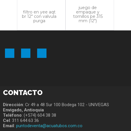
juego de
filtro en yee aqt
empaque y
br 12" con valvula
tornillos pe 315
purga
mm (12")
WWWWWWWW
Facebook
YouTube
Instagram
AAAAAAAAAAAA
FOOOOOOOOTER
CONTACTO
Dirección
: Cr 49 a 48 Sur 100 Bodega 102 - UNIVEGAS
Envigado, Antioquia
Teléfono
: (+574) 604 38 38
Cel
: 311 644 63 36
Email
:
puntodeventa@acuatubos.com.co