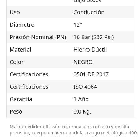
Uso
Conducción
Diametro
12"
Presión Nominal (PN)
16 Bar (232 Psi)
Material
Hierro Dúctil
Color
NEGRO
Certificaciones
0501 DE 2017
Certificaciones
ISO 4064
Garantía
1 Año
Peso
0.0 Kg.
Medidas (Cm.)
Ancho: 46.0 X Alto:
Macromedidor ultrasónico, innovador, robusto y de alta
59.0 X Profundidad
precisión, cuerpo en hierro nodular, rango metrológico 400.
50.0