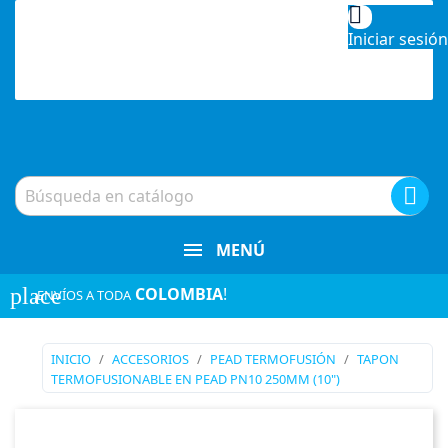

Iniciar sesión

MENÚ
place
COLOMBIA
!
¡ENVÍOS A TODA
INICIO
ACCESORIOS
PEAD TERMOFUSIÓN
TAPON
TERMOFUSIONABLE EN PEAD PN10 250MM (10")