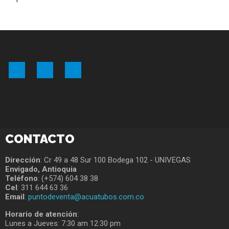
WWWWWWWW
Facebook
YouTube
Instagram
AAAAAAAAAAAA
FOOOOOOOOTER
CONTACTO
Dirección
: Cr 49 a 48 Sur 100 Bodega 102 - UNIVEGAS
Envigado, Antioquia
Teléfono
: (+574) 604 38 38
Cel
: 311 644 63 36
Email
:
puntodeventa@acuatubos.com.co
Horario de atención
:
Lunes a Jueves: 7:30 am 12:30 pm