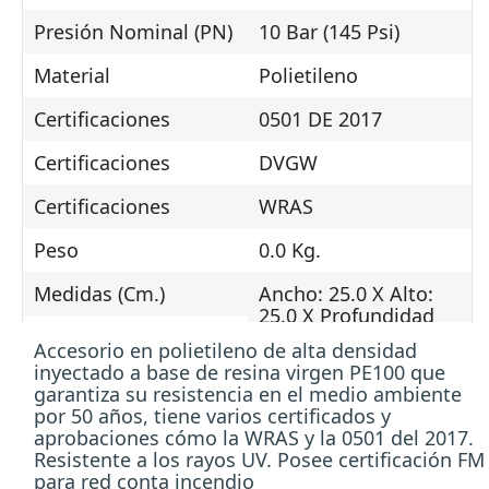
Presión Nominal (PN)
10 Bar (145 Psi)
Material
Polietileno
Certificaciones
0501 DE 2017
Certificaciones
DVGW
Certificaciones
WRAS
Peso
0.0 Kg.
Medidas (Cm.)
Ancho: 25.0 X Alto:
25.0 X Profundidad
18.0
Accesorio en polietileno de alta densidad
inyectado a base de resina virgen PE100 que
garantiza su resistencia en el medio ambiente
Política de envío
por 50 años, tiene varios certificados y
aprobaciones cómo la WRAS y la 0501 del 2017.
Resistente a los rayos UV. Posee certificación FM
Política de devolución
para red conta incendio